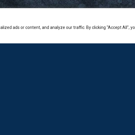
zed ads or content, and analyze our traffic. By clicking "Accept All", y
Εταιρία
Sales: +30-210-3236-569
Laboratorio: +30-210-6894-980
Εμπορικό κέντρο Ερμείον:
Κώστα Βάρναλη 2-4, Χαλάνδρι.
info@loda.gr