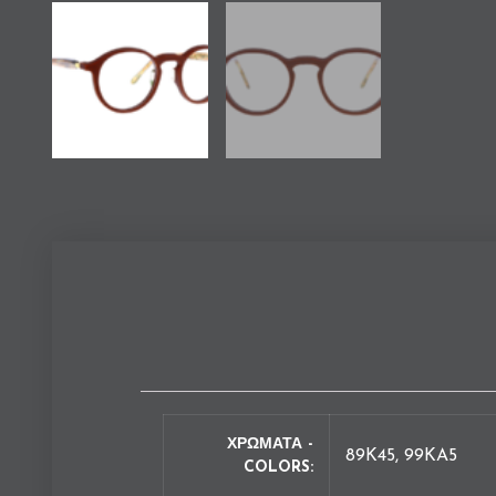
ΧΡΩΜΑΤΑ -
89K45, 99KA5
COLORS