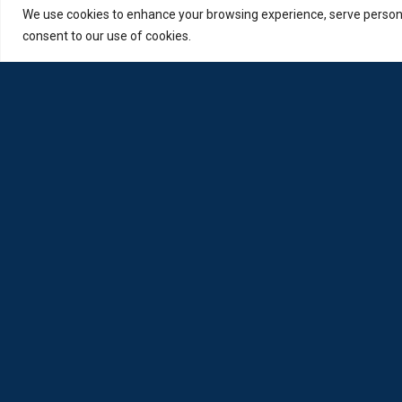
We use cookies to enhance your browsing experience, serve personali
consent to our use of cookies.
Η Loda ξαναγεννήθηκε από Οπτικούς για Οπτικούς
Πολιτική Απορρήτου