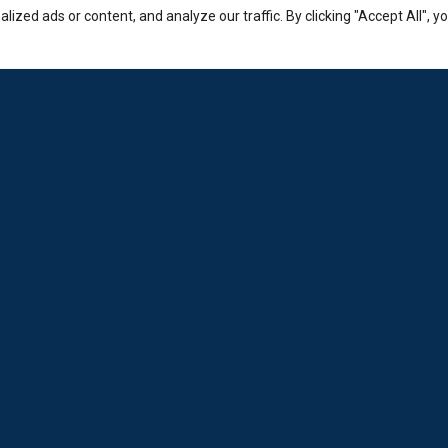
zed ads or content, and analyze our traffic. By clicking "Accept All", y
Εταιρία
Sales: +30-210-3236-569
Laboratorio: +30-210-6894-980
Εμπορικό κέντρο Ερμείον:
Κώστα Βάρναλη 2-4, Χαλάνδρι.
info@loda.gr