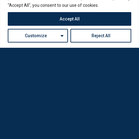
"Accept All", you consent to our use of cookies.
Accept All
Customize
Reject All
Η Loda ξαναγεννήθηκε από Οπτικούς για Οπτικούς
Πολιτική Απορρήτου