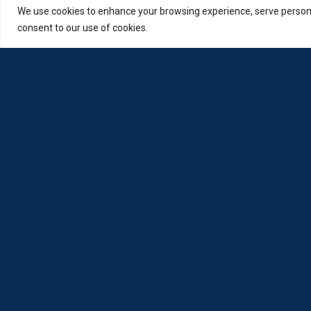
We use cookies to enhance your browsing experience, serve personali
consent to our use of cookies.
Η Loda ξαναγεννήθηκε από Οπτικούς για Οπτικούς
Πολιτική Απορρήτου