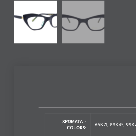
ΧΡΩΜΑΤΑ -
66K71, 89K45, 99K
COLORS