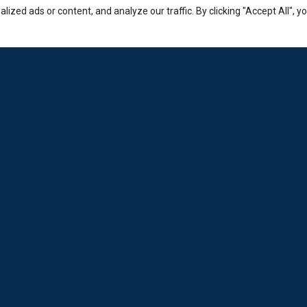
zed ads or content, and analyze our traffic. By clicking "Accept All", y
Εταιρία
Sales: +30-210-3236-569
Laboratorio: +30-210-6894-980
Εμπορικό κέντρο Ερμείον:
Κώστα Βάρναλη 2-4, Χαλάνδρι.
info@loda.gr