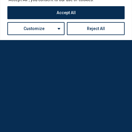
Accept All
Customize
Reject All
Η Loda ξαναγεννήθηκε από Οπτικούς για Οπτικούς
Πολιτική Απορρήτου
Εταιρία