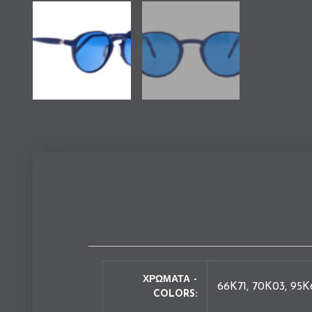
ΧΡΩΜΑΤΑ -
66K71, 70K03, 95K
COLORS