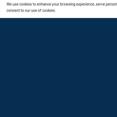
We use cookies to enhance your browsing experience, serve personali
consent to our use of cookies.
Η Loda ξαναγεννήθηκε από Οπτικούς για Οπτικούς
Πολιτική Απορρήτου