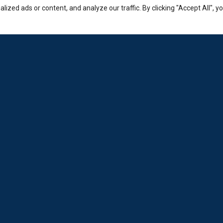
zed ads or content, and analyze our traffic. By clicking "Accept All", y
Εταιρία
Sales: +30-210-3236-569
Laboratorio: +30-210-6894-980
Εμπορικό κέντρο Ερμείον:
Κώστα Βάρναλη 2-4, Χαλάνδρι.
info@loda.gr