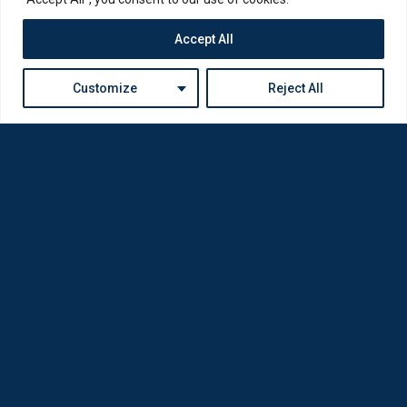
Accept All
Customize
Reject All
Η Loda ξαναγεννήθηκε από Οπτικούς για Οπτικούς
Πολιτική Απορρήτου
Εταιρία