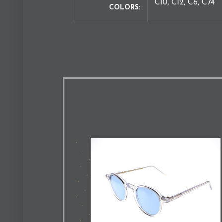
C10, C12, C6, C74
COLORS