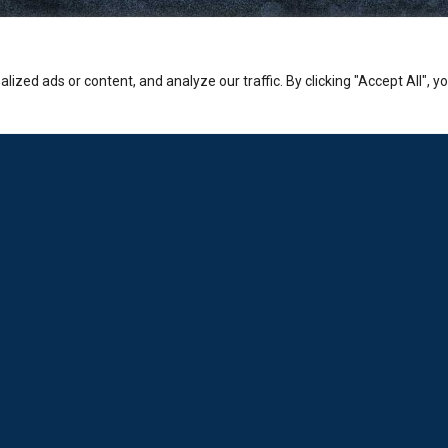
zed ads or content, and analyze our traffic. By clicking "Accept All", y
Εταιρία
Sales: +30-210-3236-569
Laboratorio: +30-210-6894-980
Εμπορικό κέντρο Ερμείον:
Κώστα Βάρναλη 2-4, Χαλάνδρι.
info@loda.gr