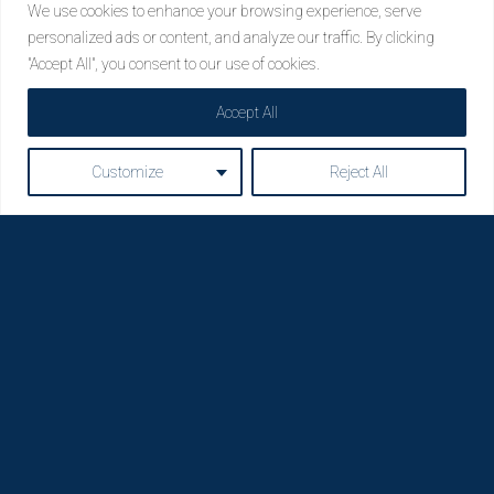
We use cookies to enhance your browsing experience, serve
personalized ads or content, and analyze our traffic. By clicking
"Accept All", you consent to our use of cookies.
Accept All
Customize
Reject All
Η Loda ξαναγεννήθηκε από Οπτικούς για Οπτικούς
Πολιτική Απορρήτου