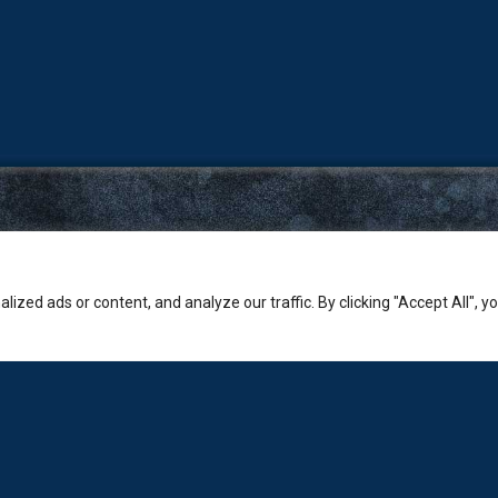
zed ads or content, and analyze our traffic. By clicking "Accept All", y
Εταιρία
Sales: +30-210-3236-569