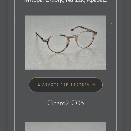
Μπορεί Επίσης Να Σας Αρέσει…
ΔΙΑΒΆΣΤΕ ΠΕΡΙΣΣΌΤΕΡΑ
Cicero2 C06