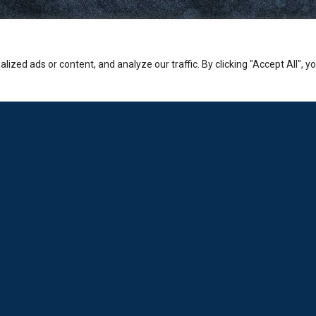
zed ads or content, and analyze our traffic. By clicking "Accept All", y
Εταιρία
Sales: +30-210-3236-569
Laboratorio: +30-210-6894-980
Εμπορικό κέντρο Ερμείον:
Κώστα Βάρναλη 2-4, Χαλάνδρι.
info@loda.gr