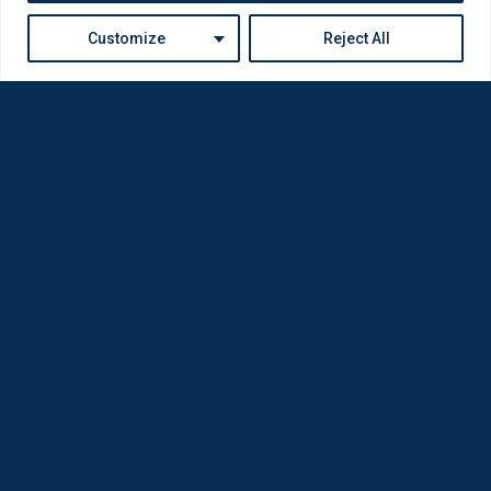
Customize
Reject All
Η Loda ξαναγεννήθηκε από Οπτικούς για Οπτικούς
Πολιτική Απορρήτου
Εταιρία