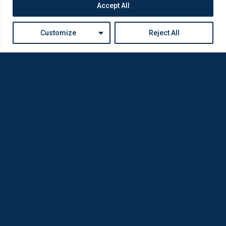
Accept All
Customize
Reject All
Η Loda ξαναγεννήθηκε από Οπτικούς για Οπτικούς
Πολιτική Απορρήτου
Εταιρία